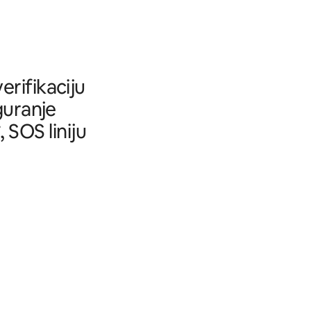
rifikaciju
guranje
SOS liniju