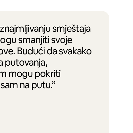
iznajmljivanju smještaja
ogu smanjiti svoje
ove. Budući da svakako
na putovanja,
em mogu pokriti
 sam na putu.”