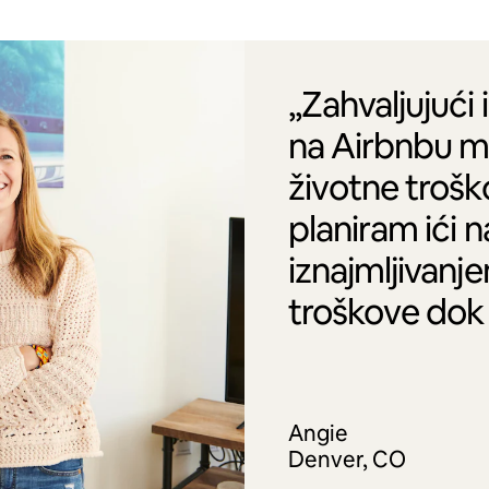
„Zahvaljujući 
na Airbnbu m
životne trošk
planiram ići 
iznajmljivanj
troškove dok
Angie
Denver, CO