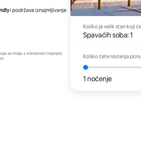
ndly
i podržava iznajmljivanje
Koliko je velik stan koji ć
Spavaćih soba: 1
a koja se mogu s vremenom mijenjati.
Koliko ćete noćenja ponu
ti.
1 noćenje