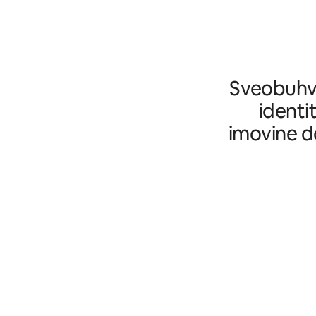
Sveobuhva
identi
imovine d