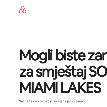
Prijeđi
na
sadržaj
Mogli biste zar
za smještaj
SO
MIAMI LAKES
Saznajte na koji način procjenjujemo zaradu