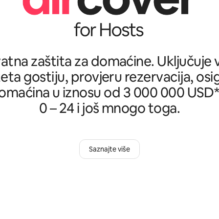
tna zaštita za domaćine. Uključuje ve
teta gostiju, provjeru rezervacija, osi
omaćina u iznosu od 3 000 000 USD*, 
0 – 24 i još mnogo toga.
Saznajte više