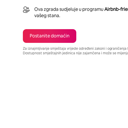
Ova zgrada sudjeluje u programu
Airbnb-frie
vašeg stana.
Postanite domaćin
Za iznajmljivanje smještaja vrijede određeni zakoni i ograničenj
Dostupnost smještajnih jedinica nije zajamčena i može se mijenja
Vaša potencijalna zarada iznosi $831 mjesečno