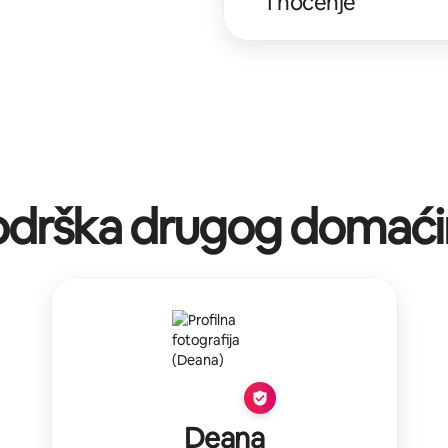
1 noćenje
odrška drugog domaći
Deana