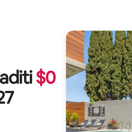
aditi
$
0
27