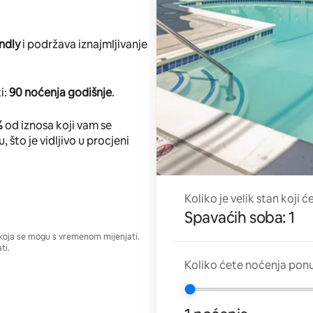
ndly
i podržava iznajmljivanje
i:
90 noćenja godišnje
.
%
od iznosa koji vam se
 što je vidljivo u procjeni
Koliko je velik stan koji ć
Spavaćih soba: 1
a koja se mogu s vremenom mijenjati.
ti.
Koliko ćete noćenja ponu