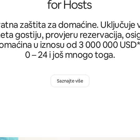
tna zaštita za domaćine. Uključuje ve
teta gostiju, provjeru rezervacija, osi
omaćina u iznosu od 3 000 000 USD*, 
0 – 24 i još mnogo toga.
Saznajte više