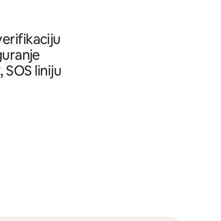
rifikaciju
guranje
SOS liniju