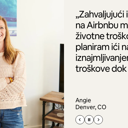
„Zahvaljujući 
na Airbnbu m
životne trošk
planiram ići 
iznajmljivanj
troškove dok
Angie
Denver, CO