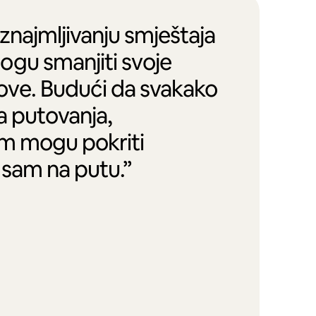
iznajmljivanju smještaja
ogu smanjiti svoje
ove. Budući da svakako
na putovanja,
em mogu pokriti
 sam na putu.”