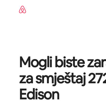
Prijeđi
na
sadržaj
Mogli biste zar
za smještaj
27
Edison