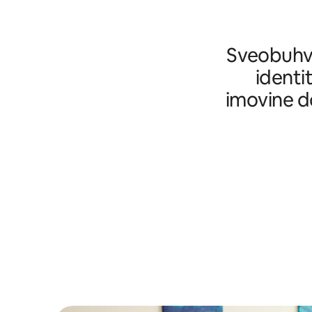
Sveobuhva
identi
imovine d