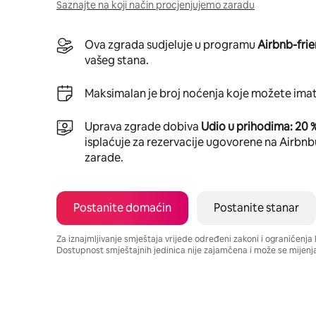
Saznajte na koji način procjenjujemo zaradu
Ova zgrada sudjeluje u programu
Airbnb-frie
vašeg stana.
Maksimalan je broj noćenja koje možete imat
Uprava zgrade dobiva
Udio u prihodima: 20 
isplaćuje za rezervacije ugovorene na Airbnbu,
zarade.
Postanite domaćin
Postanite stanar
Za iznajmljivanje smještaja vrijede određeni zakoni i ograničenj
Dostupnost smještajnih jedinica nije zajamčena i može se mijenja