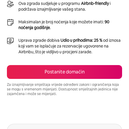
Ova zgrada sudjeluje u programu
Airbnb-friendly
i
podržava iznajmljivanje vašeg stana.
Maksimalan je broj noćenja koje možete imati:
90
noćenja godišnje
.
Uprava zgrade dobiva
Udio u prihodima: 25 %
od iznosa
koji vam se isplaćuje za rezervacije ugovorene na
Airbnbu, što je vidljivo u procjeni zarade.
Postanite domaćin
Za iznajmljivanje smještaja vrijede određeni zakoni i ograničenja koja
se mogu s vremenom mijenjati. Dostupnost smještajnih jedinica nije
zajamčena i može se mijenjati.
Vaša potencijalna zarada iznosi $626 mjesečno