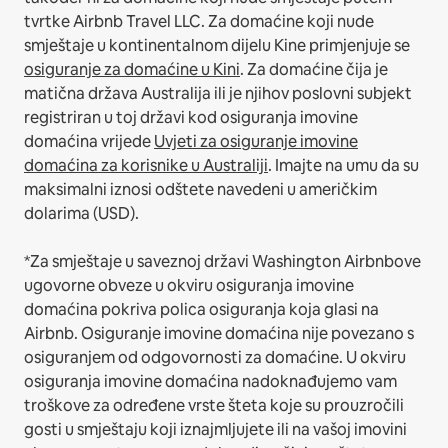
tvrtke Airbnb Travel LLC.
Za domaćine koji nude
smještaje u kontinentalnom dijelu Kine primjenjuje se
osiguranje za domaćine u Kini
.
Za domaćine čija je
matična država Australija ili je njihov poslovni subjekt
registriran u toj državi kod osiguranja imovine
domaćina vrijede
Uvjeti za osiguranje imovine
domaćina za korisnike u Australiji
. Imajte na umu da su
maksimalni iznosi odštete navedeni u američkim
dolarima (USD).
*Za smještaje u saveznoj državi Washington Airbnbove
ugovorne obveze u okviru osiguranja imovine
domaćina pokriva polica osiguranja koja glasi na
Airbnb. Osiguranje imovine domaćina nije povezano s
osiguranjem od odgovornosti za domaćine. U okviru
osiguranja imovine domaćina nadoknađujemo vam
troškove za određene vrste šteta koje su prouzročili
gosti u smještaju koji iznajmljujete ili na vašoj imovini