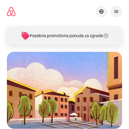
Prijeđi
na
sadržaj
Posebna promotivna ponuda za zgrade