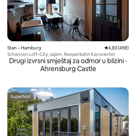
Stan – Hamburg
Prosječna ocjen
4,83 (459)
Schanzen Loft-City, sajam, Reeperbahn Karoviertel
Drugi izvrsni smještaj za odmor u blizini ·
Ahrensburg Castle
Superhost
Superhost