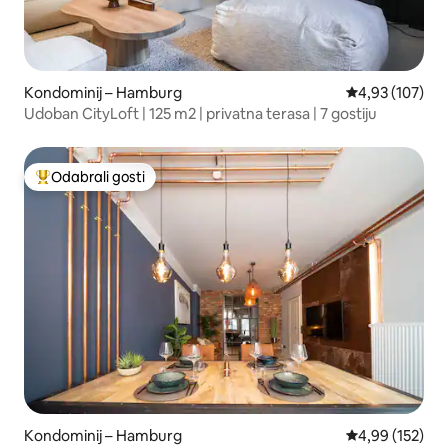
Kondominij – Hamburg
Prosječna ocjen
4,93 (107)
Udoban CityLoft | 125 m2 | privatna terasa | 7 gostiju
Odabrali gosti
Među najviše rangiranima s oznakom „Odabrali gosti”
Kondominij – Hamburg
Prosječna ocjen
4,99 (152)