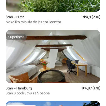
Stan – Eutin
Prosječna ocje
4,9 (290)
Nekoliko minuta do jezera i centra
Superhost
Superhost
Stan – Hamburg
Prosječna ocjen
4,87 (178)
Stan u podrumu za 5 osoba