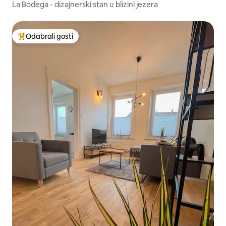
La Bodega - dizajnerski stan u blizini jezera
Odabrali gosti
Među najviše rangiranima s oznakom „Odabrali gosti”