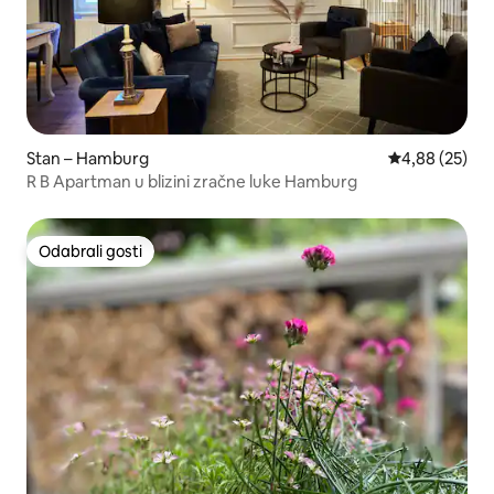
Stan – Hamburg
Prosječna ocje
4,88 (25)
R B Apartman u blizini zračne luke Hamburg
Odabrali gosti
Odabrali gosti