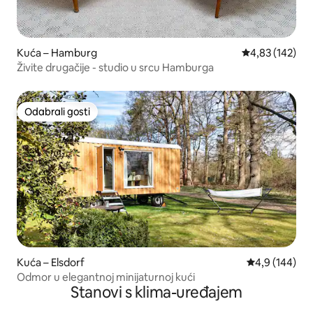
Kuća – Hamburg
Prosječna ocjen
4,83 (142)
Živite drugačije - studio u srcu Hamburga
Odabrali gosti
Odabrali gosti
Kuća – Elsdorf
Prosječna ocje
4,9 (144)
Odmor u elegantnoj minijaturnoj kući
Stanovi s klima-uređajem