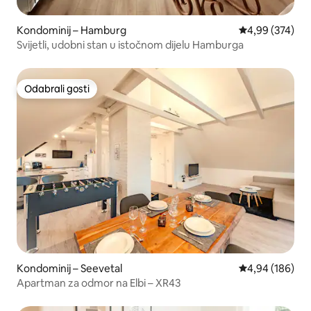
Kondominij – Hamburg
Prosječna ocjen
4,99 (374)
Svijetli, udobni stan u istočnom dijelu Hamburga
Odabrali gosti
Odabrali gosti
Kondominij – Seevetal
Prosječna ocjen
4,94 (186)
Apartman za odmor na Elbi – XR43