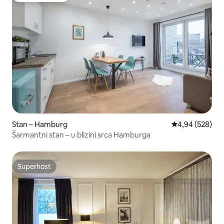
Stan – Hamburg
Prosječna ocjen
4,94 (528)
Šarmantni stan – u blizini srca Hamburga
Superhost
Superhost