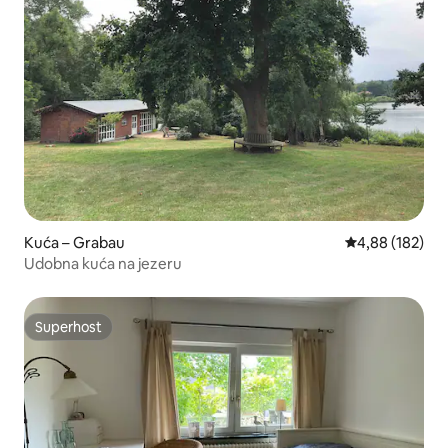
Kuća – Grabau
Prosječna ocjen
4,88 (182)
Udobna kuća na jezeru
Superhost
Superhost