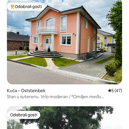
Odabrali gosti
Među najviše rangiranima s oznakom „Odabrali gosti”
Kuća – Oststeinbek
Prosječna 
5 (47)
Stan u suterenu. Vrlo moderan / *Omiljen među
gostima*VRHUNSKI
Odabrali gosti
Odabrali gosti