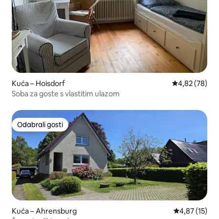
Kuća – Hoisdorf
Prosječna ocje
4,82 (78)
Soba za goste s vlastitim ulazom
Odabrali gosti
Odabrali gosti
Kuća – Ahrensburg
Prosječna ocje
4,87 (15)