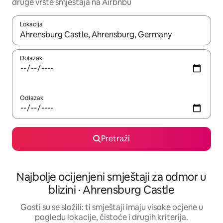
druge vrste smještaja na Airbnbu
Lokacija
Kada budu dostupni rezultati, moći ćete ih pregledati koristeći
Dolazak
Odlazak
Pretraži
Najbolje ocijenjeni smještaji za odmor u
blizini · Ahrensburg Castle
Gosti su se složili: ti smještaji imaju visoke ocjene u
pogledu lokacije, čistoće i drugih kriterija.