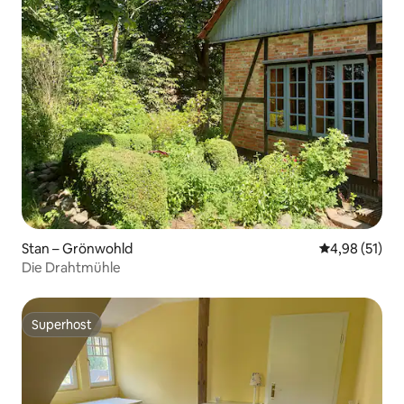
Stan – Grönwohld
Prosječna ocje
4,98 (51)
Die Drahtmühle
Superhost
Superhost