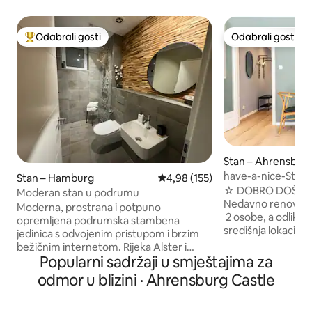
Odabrali gosti
Odabrali gosti
Među najviše rangiranima s oznakom „Odabrali gosti”
Odabrali gosti
Stan – Ahrensbur
have-a-nice-Stay 
Stan – Hamburg
Prosječna ocjena: 4,98/5, recenz
4,98 (155)
railway station, qu
☆ DOBRO DOŠLI 
Moderan stan u podrumu
Nedavno renovirani
Moderna, prostrana i potpuno
2 osobe, a odlikuj
opremljena podrumska stambena
središnja lokacija. → Željeznička postaja
jedinica s odvojenim pristupom i brzim
udaljena 3 minute 
bežičnim internetom. Rijeka Alster i
Mirna lokacija → U
Popularni sadržaji u smještajima za
pješačka staza nalaze se u neposrednoj
neometanim pogle
blizini. Do trgovačkog centra Alstertale
odmor u blizini · Ahrensburg Castle
pametni TV → 180 
možete doći autobusom za samo
krevet (180 cm) → 
3 stanice u 6 minuta ili pješice za
zamrzivačem, šte