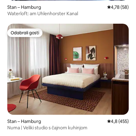
Stan – Hamburg
Prosječna ocje
4,78 (58)
Waterloft: am Uhlenhorster Kanal
Odabrali gosti
Odabrali gosti
Stan – Hamburg
Prosječna ocje
4,8 (455)
Numa | Veliki studio s čajnom kuhinjom