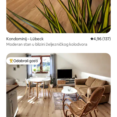
Kondominij – Lübeck
Prosječna ocjen
4,96 (137)
Moderan stan u blizini željezničkog kolodvora
Odabrali gosti
Među najviše rangiranima s oznakom „Odabrali gosti”