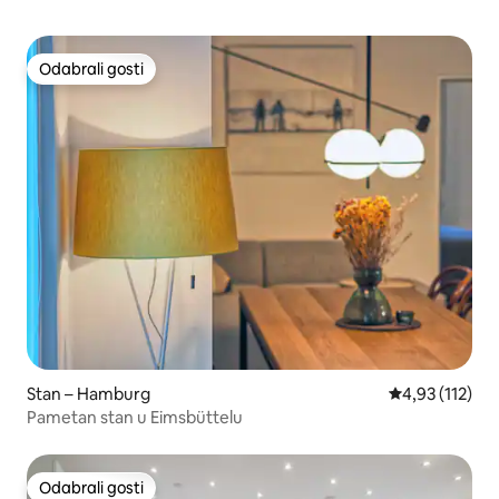
Odabrali gosti
Odabrali gosti
Stan – Hamburg
Prosječna ocje
4,93 (112)
Pametan stan u Eimsbüttelu
Odabrali gosti
Odabrali gosti