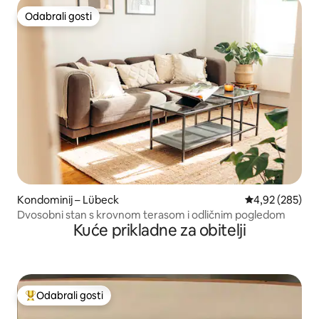
Odabrali gosti
Odabrali gosti
Kondominij – Lübeck
Prosječna ocjen
4,92 (285)
Dvosobni stan s krovnom terasom i odličnim pogledom
Kuće prikladne za obitelji
Odabrali gosti
Među najviše rangiranima s oznakom „Odabrali gosti”