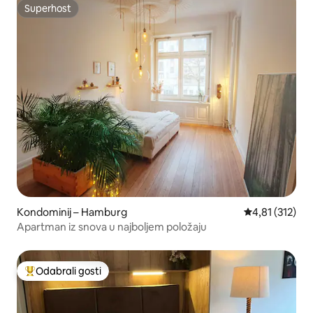
Superhost
Superhost
Kondominij – Hamburg
Prosječna ocje
4,81 (312)
Apartman iz snova u najboljem položaju
Odabrali gosti
Među najviše rangiranima s oznakom „Odabrali gosti”