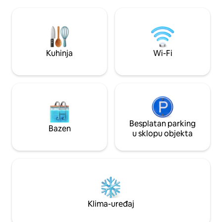
20 minuta. Do zračne luke Hamburg
mikrovalnom pećni
možete se automobilom dovesti za
Waipu TV: kabelska 
svega 15 minuta, a javnim prijevozom za
40 000 filmova i se
otprilike 30 minuta. Do središnjeg
WLAN (100 Mbit) →
željezničkog kolodvora može se doći
na ulici
autobusom i vlakom za oko 40 – 50
Kuhinja
Wi-Fi
minuta. Besplatno parkiranje ispred kuće
na ulici.
Besplatan parking
Bazen
u sklopu objekta
Klima-uređaj