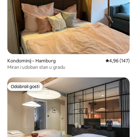
Kondominij – Hamburg
Prosječna ocjen
4,96 (147)
Miran i udoban stan u gradu
Odabrali gosti
Odabrali gosti