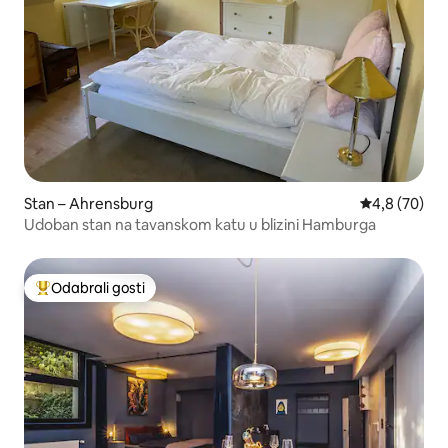
Stan – Ahrensburg
Prosječna ocj
4,8 (70)
Udoban stan na tavanskom katu u blizini Hamburga
Odabrali gosti
Među najviše rangiranima s oznakom „Odabrali gosti”