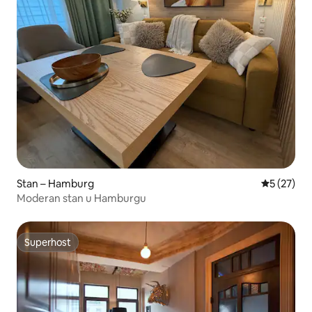
Stan – Hamburg
Prosječna 
5 (27)
Moderan stan u Hamburgu
Superhost
Superhost