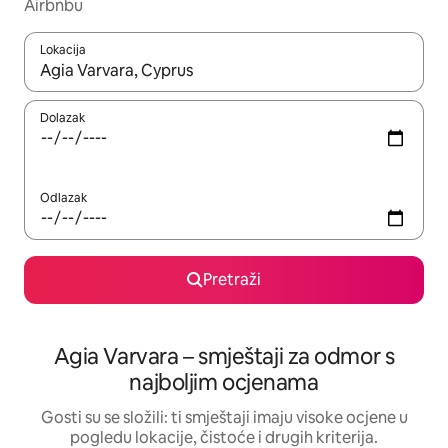
Airbnbu
Lokacija
Kada budu dostupni rezultati, moći ćete ih pregledati koristeći
Dolazak
Odlazak
Pretraži
Agia Varvara – smještaji za odmor s
najboljim ocjenama
Gosti su se složili: ti smještaji imaju visoke ocjene u
pogledu lokacije, čistoće i drugih kriterija.