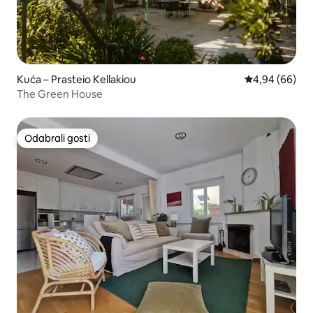
Kuća – Prasteio Kellakiou
Prosječna ocje
4,94 (66)
The Green House
Odabrali gosti
Odabrali gosti