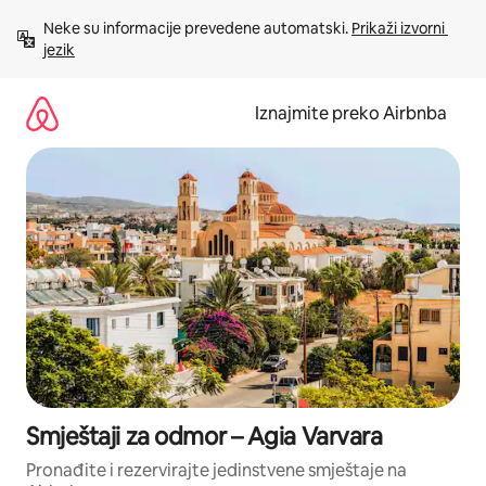
Prijeđi
Neke su informacije prevedene automatski. 
Prikaži izvorni 
na
jezik
sadržaj
Iznajmite preko Airbnba
Smještaji za odmor – Agia Varvara
Pronađite i rezervirajte jedinstvene smještaje na