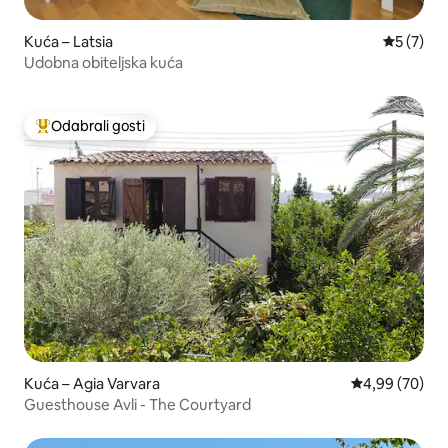
Kuća – Latsia
Prosječna
5 (7)
Udobna obiteljska kuća
Odabrali gosti
Među najviše rangiranima s oznakom „Odabrali gosti”
Kuća – Agia Varvara
Prosječna ocje
4,99 (70)
Guesthouse Avli - The Courtyard