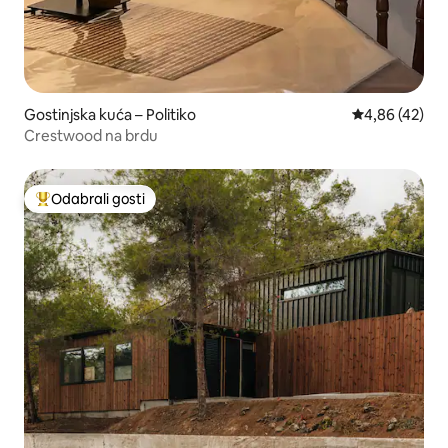
Gostinjska kuća – Politiko
Prosječna ocje
4,86 (42)
Crestwood na brdu
Odabrali gosti
Među najviše rangiranima s oznakom „Odabrali gosti”