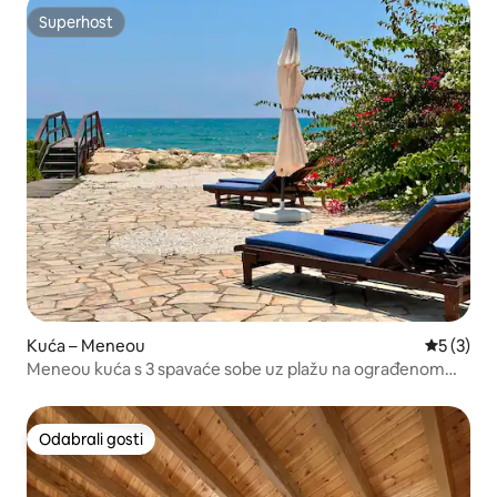
Superhost
Superhost
Kuća – Meneou
Prosječna
5 (3)
Meneou kuća s 3 spavaće sobe uz plažu na ograđenom
posjedu
Odabrali gosti
Odabrali gosti