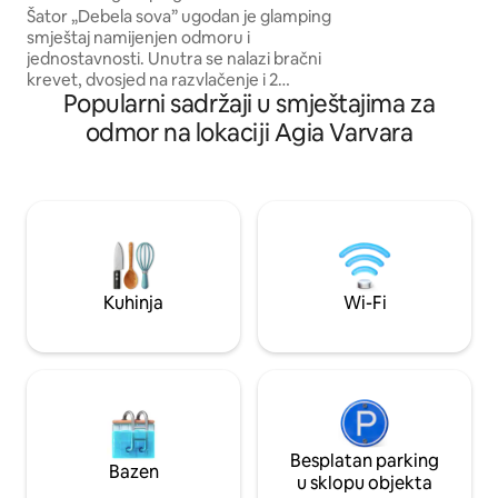
masažnom kadom
Šator „Debela sova” ugodan je glamping
otvorenom i uživaj
smještaj namijenjen odmoru i
stijenkama od stak
jednostavnosti. Unutra se nalazi bračni
elegantnim diza
krevet, dvosjed na razvlačenje i 2
tehnologijom i us
Popularni sadržaji u smještajima za
madraca na podu za najviše 6 gostiju, a
zadovoljiti sve va
tu su i struja i klima-uređaj za
odmor na lokaciji Agia Varvara
hlađenje/grijanje. Privatna kupaonica na
otvorenom s tušem s toplom vodom
nalazi se samo nekoliko metara od
šatora. Šator ima vlastitu pergolu s
vanjskom kuhinjom, plinskim roštiljem i
štednjakom, hladnjakom i
blagovaonicom s pogledom na brežuljke.
Šator „Debela sova” ima i privatnu
Kuhinja
Wi-Fi
masažnu kadu, rezerviranu samo za
svoje goste.
Besplatan parking
Bazen
u sklopu objekta