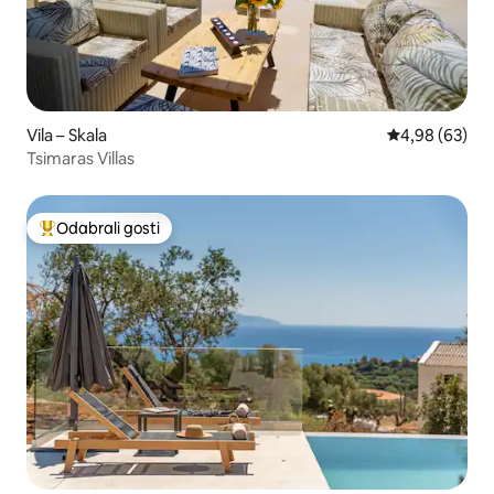
Vila – Skala
Prosječna ocje
4,98 (63)
Tsimaras Villas
Odabrali gosti
Među najviše rangiranima s oznakom „Odabrali gosti”