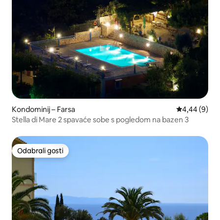
Kondominij – Farsa
Prosječna ocj
4,44 (9)
Stella di Mare 2 spavaće sobe s pogledom na bazen 3
Odabrali gosti
Odabrali gosti