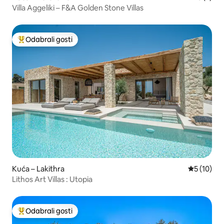
Villa Aggeliki – F&A Golden Stone Villas
Odabrali gosti
Među najviše rangiranima s oznakom „Odabrali gosti”
Kuća – Lakithra
Prosječna 
5 (10)
Lithos Art Villas : Utopia
Odabrali gosti
Među najviše rangiranima s oznakom „Odabrali gosti”