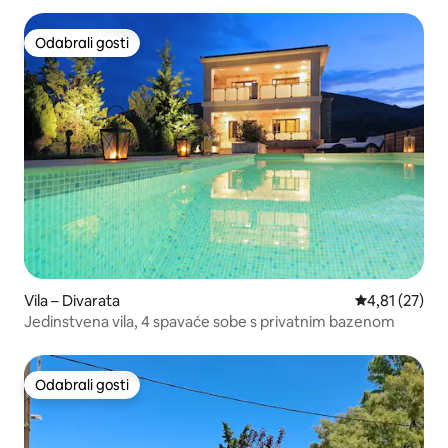
Odabrali gosti
Odabrali gosti
Vila – Divarata
Prosječna ocje
4,81 (27)
Jedinstvena vila, 4 spavaće sobe s privatnim bazenom
Odabrali gosti
Odabrali gosti