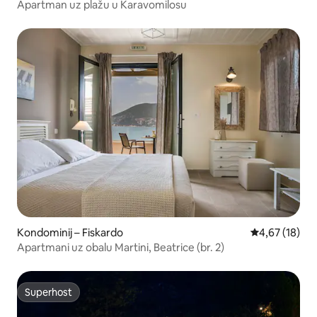
Apartman uz plažu u Karavomilosu
Kondominij – Fiskardo
Prosječna ocje
4,67 (18)
Apartmani uz obalu Martini, Beatrice (br. 2)
Superhost
Superhost