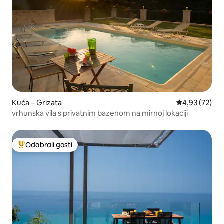
Kuća – Grizata
Prosječna ocje
4,93 (72)
vrhunska vila s privatnim bazenom na mirnoj lokaciji
Odabrali gosti
Među najviše rangiranima s oznakom „Odabrali gosti”