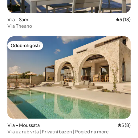
Vila – Sami
Prosječna 
5 (18)
Vila Theano
Odabrali gosti
Odabrali gosti
Vila – Moussata
Prosječna
5 (8)
Vila uz rub vrta | Privatni bazen | Pogled na more