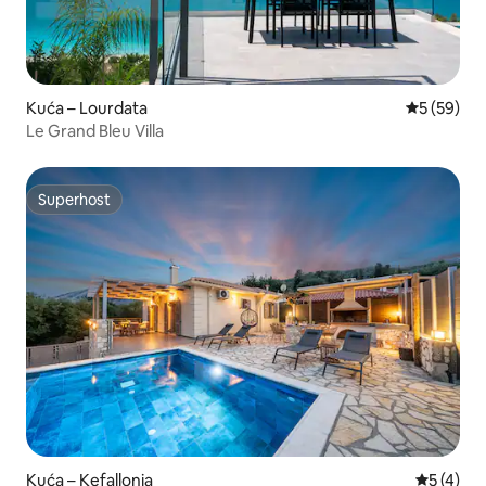
Kuća – Lourdata
Prosječna o
5 (59)
Le Grand Bleu Villa
Superhost
Superhost
Kuća – Kefallonia
Prosječna
5 (4)