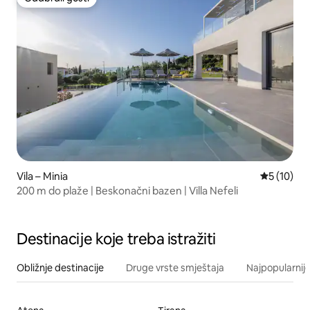
Odabrali gosti
Vila – Minia
Prosječna 
5 (10)
200 m do plaže | Beskonačni bazen | Villa Nefeli
Destinacije koje treba istražiti
Obližnje destinacije
Druge vrste smještaja
Najpopularnije