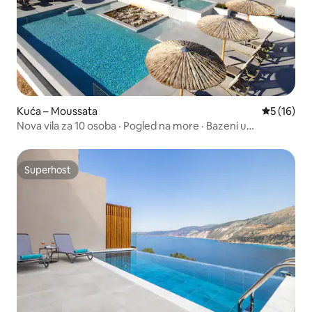
Kuća – Moussata
Prosječna 
5 (16)
Nova vila za 10 osoba · Pogled na more · Bazeni u
kaskadnom obliku
Superhost
Superhost