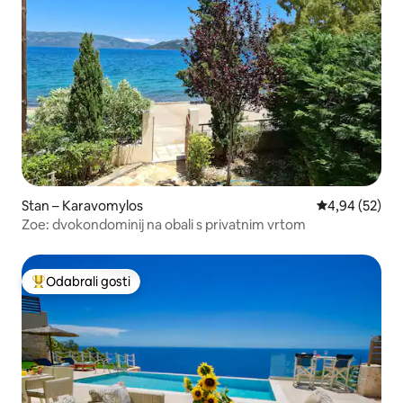
Stan – Karavomylos
Prosječna ocje
4,94 (52)
Zoe: dvokondominij na obali s privatnim vrtom
Odabrali gosti
Među najviše rangiranima s oznakom „Odabrali gosti”