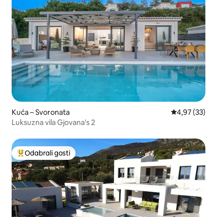
Kuća – Svoronata
Prosječna ocje
4,97 (33)
Luksuzna vila Gjovana's 2
Odabrali gosti
Među najviše rangiranima s oznakom „Odabrali gosti”