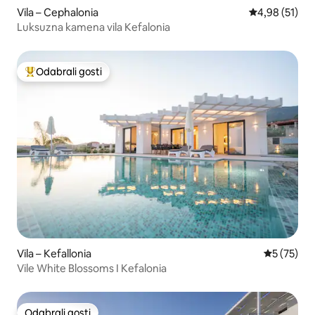
Vila – Cephalonia
Prosječna ocje
4,98 (51)
Luksuzna kamena vila Kefalonia
Odabrali gosti
Među najviše rangiranima s oznakom „Odabrali gosti”
Vila – Kefallonia
Prosječna 
5 (75)
Vile White Blossoms I Kefalonia
Odabrali gosti