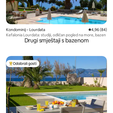
Kondominij – Lourdata
Prosječna ocje
4,96 (84)
Kefalonia Lourdata: studiji, odličan pogled na more, bazen
Drugi smještaji s bazenom
Odabrali gosti
Među najviše rangiranima s oznakom „Odabrali gosti”