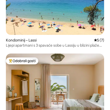
Kondominij – Lassi
Prosječna
5 (7)
Lijepi apartmani s 3 spavaće sobe u Lassiju u blizini plaže
Makris Gyalos
Odabrali gosti
Među najviše rangiranima s oznakom „Odabrali gosti”