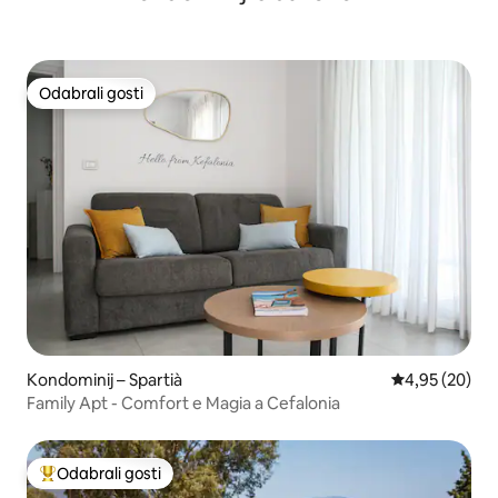
Odabrali gosti
Odabrali gosti
Kondominij – Spartià
Prosječna ocje
4,95 (20)
Family Apt - Comfort e Magia a Cefalonia
Odabrali gosti
Među najviše rangiranima s oznakom „Odabrali gosti”