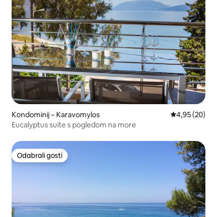
Kondominij – Karavomylos
Prosječna ocje
4,95 (20)
Eucalyptus suite s pogledom na more
Odabrali gosti
Odabrali gosti