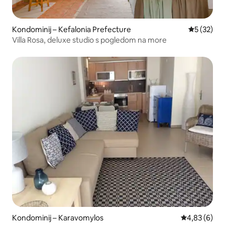
Kondominij – Kefalonia Prefecture
Prosječna 
5 (32)
Villa Rosa, deluxe studio s pogledom na more
Kondominij – Karavomylos
Prosječna ocj
4,83 (6)