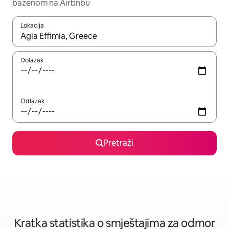
bazenom na Airbnbu
Lokacija
Kada budu dostupni rezultati, moći ćete ih pregledati koristeći
Dolazak
Odlazak
Pretraži
Kratka statistika o smještajima za odmor