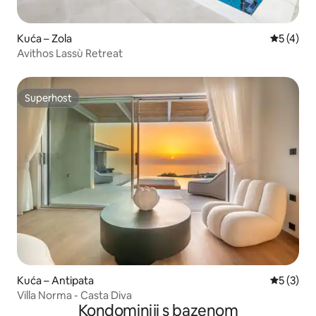
Kuća – Zola
Prosječna
5 (4)
Avithos Lassù Retreat
Superhost
Superhost
Kuća – Antipata
Prosječna
5 (3)
Villa Norma - Casta Diva
Kondominiji s bazenom