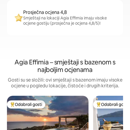
Prosječna ocjena 4,8
Smještaji na lokaciji Agia Effimia imaju visoke
ocjene gostiju (prosječna je ocjena 4,8/5)!
Agia Effimia – smještaji s bazenom s
najboljim ocjenama
Gosti su se složili: ovi smještaji s bazenom imaju visoke
ocjene u pogledu lokacije, čistoće i drugih kriterija.
Odabrali gosti
Odabrali gosti
Među najviše rangiranima s oznakom „Odabrali gosti”
Među najviše ran