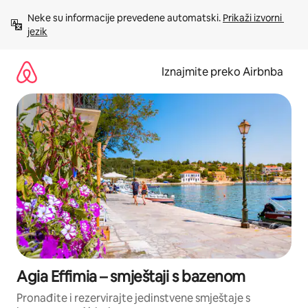
Prijeđi
Neke su informacije prevedene automatski. 
Prikaži izvorni 
na
jezik
sadržaj
Iznajmite preko Airbnba
Agia Effimia – smještaji s bazenom
Pronađite i rezervirajte jedinstvene smještaje s