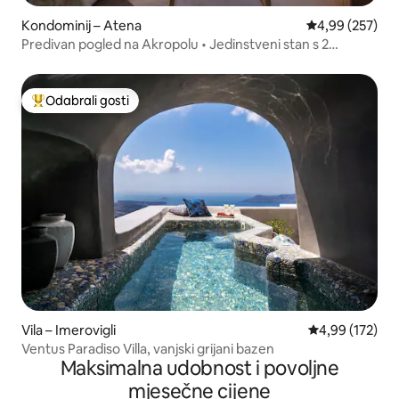
Kondominij – Atena
Prosječna ocjen
4,99 (257)
Predivan pogled na Akropolu • Jedinstveni stan s 2
spavaće sobe •
Odabrali gosti
Među najviše rangiranima s oznakom „Odabrali gosti”
Vila – Imerovigli
Prosječna ocjen
4,99 (172)
Ventus Paradiso Villa, vanjski grijani bazen
Maksimalna udobnost i povoljne
mjesečne cijene