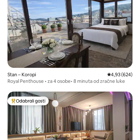
Stan – Koropi
Prosječna ocjen
4,93 (624)
Royal Penthouse • za 4 osobe• 8 minuta od zračne luke
Odabrali gosti
Među najviše rangiranima s oznakom „Odabrali gosti”