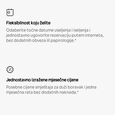
Fleksibilnost koju želite
Odaberite točne datume useljenja i iseljenja i
jednostavno ugovorite rezervaciju putem interneta,
bez dodatnih obveza ili papirologije.*
Jednostavno izražene mjesečne cijene
Posebne cijene smještaja za duži boravak i jedna
mjesečna rata bez dodatnih naknada.*