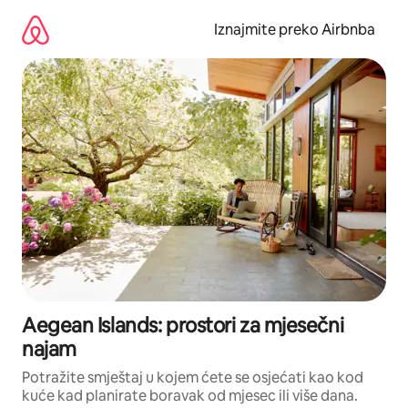
Prijeđi
na
Iznajmite preko Airbnba
sadržaj
Aegean Islands: prostori za mjesečni
najam
Potražite smještaj u kojem ćete se osjećati kao kod
kuće kad planirate boravak od mjesec ili više dana.