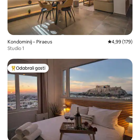
Kondominij – Piraeus
Prosječna ocjen
4,99 (179)
Studio 1
Odabrali gosti
Među najviše rangiranima s oznakom „Odabrali gosti”