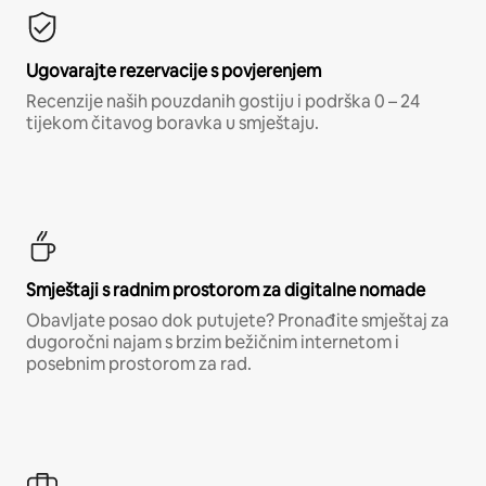
Ugovarajte rezervacije s povjerenjem
Recenzije naših pouzdanih gostiju i podrška 0 – 24
tijekom čitavog boravka u smještaju.
Smještaji s radnim prostorom za digitalne nomade
Obavljate posao dok putujete? Pronađite smještaj za
dugoročni najam s brzim bežičnim internetom i
posebnim prostorom za rad.