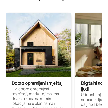
Dobro opremljeni smještaji
Digitalni noma
ljudi
Ovi dobro opremljeni
smještaji, među kojima ima
Udobni smještaj
drvenih kuća na mirnim
nomade i ljude 
lokacijama u planinama i
daljinu s bežič