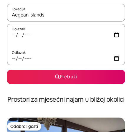
Lokacija
Kada budu dostupni rezultati, moći ćete ih pregledati koristeći
Dolazak
Odlazak
Pretraži
Prostori za mjesečni najam u bližoj okolici
Odabrali gosti
Odabrali gosti