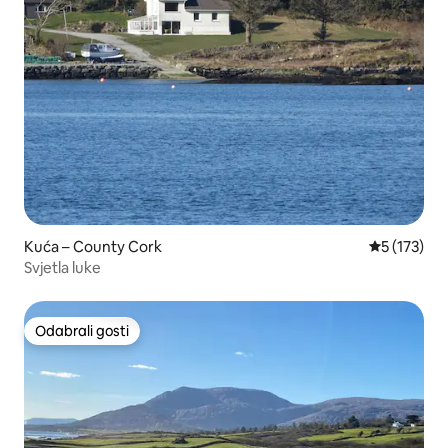
Kuća – County Cork
Prosječna o
5 (173)
Svjetla luke
Odabrali gosti
Odabrali gosti