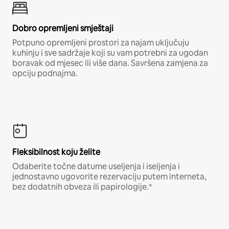
Dobro opremljeni smještaji
Potpuno opremljeni prostori za najam uključuju
kuhinju i sve sadržaje koji su vam potrebni za ugodan
boravak od mjesec ili više dana. Savršena zamjena za
opciju podnajma.
Fleksibilnost koju želite
Odaberite točne datume useljenja i iseljenja i
jednostavno ugovorite rezervaciju putem interneta,
bez dodatnih obveza ili papirologije.*