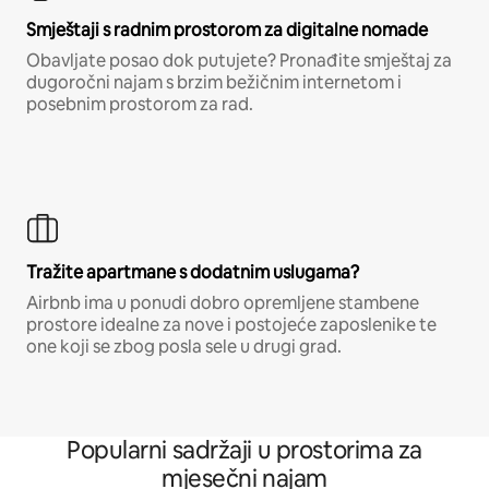
Smještaji s radnim prostorom za digitalne nomade
Obavljate posao dok putujete? Pronađite smještaj za
dugoročni najam s brzim bežičnim internetom i
posebnim prostorom za rad.
Tražite apartmane s dodatnim uslugama?
Airbnb ima u ponudi dobro opremljene stambene
prostore idealne za nove i postojeće zaposlenike te
one koji se zbog posla sele u drugi grad.
Popularni sadržaji u prostorima za
mjesečni najam