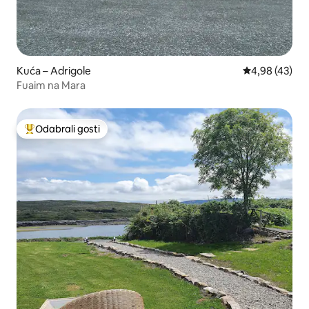
Kuća – Adrigole
Prosječna ocje
4,98 (43)
Fuaim na Mara
Odabrali gosti
Među najviše rangiranima s oznakom „Odabrali gosti”