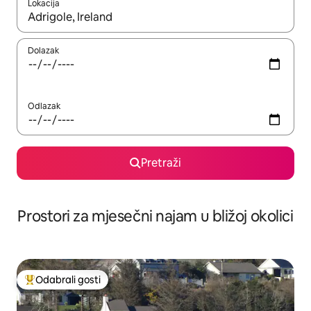
Lokacija
Kada budu dostupni rezultati, moći ćete ih pregledati koristeći
Dolazak
Odlazak
Pretraži
Prostori za mjesečni najam u bližoj okolici
Odabrali gosti
Među najviše rangiranima s oznakom „Odabrali gosti”