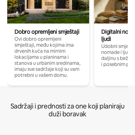
Dobro opremljeni smještaji
Digitalni noma
ljudi
Ovi dobro opremljeni
smještaji, među kojima ima
Udobni smještaj
drvenih kuća na mirnim
nomade i ljude 
lokacijama u planinama i
daljinu s bežič
stanova u urbanim sredinama,
i posebnim pro
imaju sve sadržaje koji su vam
potrebni u vašem domu.
Sadržaji i prednosti za one koji planiraju
duži boravak