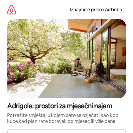
Prijeđi
na
Iznajmite preko Airbnba
sadržaj
Adrigole: prostori za mjesečni najam
Potražite smještaj u kojem ćete se osjećati kao kod
kuće kad planirate boravak od mjesec ili više dana.