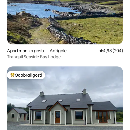
Apartman za goste – Adrigole
Prosječna ocjen
4,93 (204)
Tranquil Seaside Bay Lodge
Odabrali gosti
Među najviše rangiranima s oznakom „Odabrali gosti”