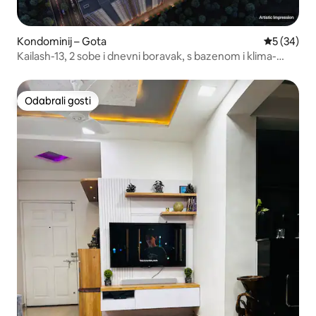
Kondominij – Gota
Prosječna o
5 (34)
Kailash-13, 2 sobe i dnevni boravak, s bazenom i klima-
uređajem | Adani Shantigram
Odabrali gosti
Odabrali gosti