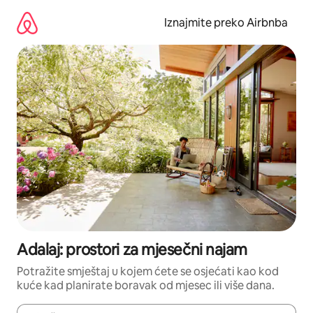
Prijeđi
na
Iznajmite preko Airbnba
sadržaj
Adalaj: prostori za mjesečni najam
Potražite smještaj u kojem ćete se osjećati kao kod
kuće kad planirate boravak od mjesec ili više dana.