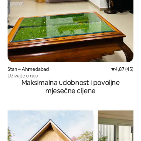
Stan – Ahmedabad
Prosječna ocje
4,87 (45)
Uživajte u raju
Maksimalna udobnost i povoljne
mjesečne cijene