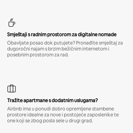
Smještaji s radnim prostorom za digitalne nomade
Obavljate posao dok putujete? Pronađite smještaj za
dugoročni najam s brzim bežičnim internetom i
posebnim prostorom za rad.
Tražite apartmane s dodatnim uslugama?
Airbnb ima u ponudi dobro opremljene stambene
prostore idealne za nove i postojeće zaposlenike te
one koji se zbog posla sele u drugi grad.