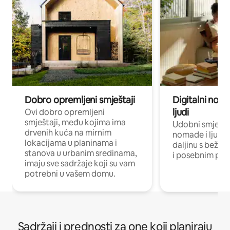
Dobro opremljeni smještaji
Digitalni noma
ljudi
Ovi dobro opremljeni
smještaji, među kojima ima
Udobni smještaj
drvenih kuća na mirnim
nomade i ljude 
lokacijama u planinama i
daljinu s bežič
stanova u urbanim sredinama,
i posebnim pro
imaju sve sadržaje koji su vam
potrebni u vašem domu.
Sadržaji i prednosti za one koji planiraju