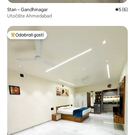
Stan – Gandhinagar
Prosječna
5 (6)
Utočište Ahmedabad
Odabrali gosti
Među najviše rangiranima s oznakom „Odabrali gosti”