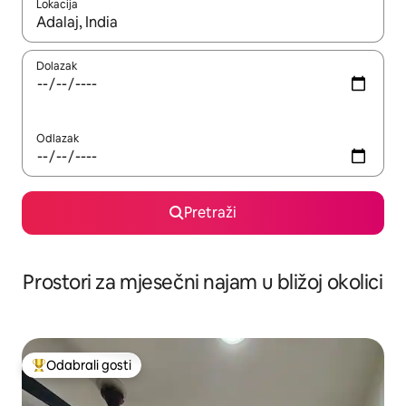
Lokacija
Kada budu dostupni rezultati, moći ćete ih pregledati koristeći
Dolazak
Odlazak
Pretraži
Prostori za mjesečni najam u bližoj okolici
Odabrali gosti
Među najviše rangiranima s oznakom „Odabrali gosti”