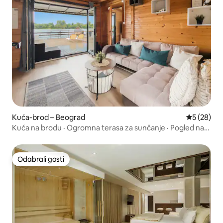
Kuća-brod – Beograd
Prosječna o
5 (28)
Kuća na brodu · Ogromna terasa za sunčanje · Pogled na
rijeku · Ada 300 m
Odabrali gosti
Odabrali gosti