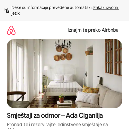
Prijeđi
Neke su informacije prevedene automatski. 
Prikaži izvorni 
na
jezik
sadržaj
Iznajmite preko Airbnba
Smještaji za odmor – Ada Ciganlija
Pronađite i rezervirajte jedinstvene smještaje na