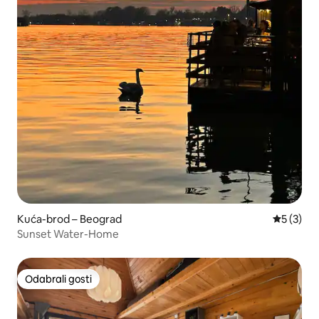
Kuća-brod – Beograd
Prosječna
5 (3)
Sunset Water-Home
Odabrali gosti
Odabrali gosti