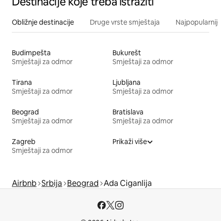
Destinacije koje treba istražiti
Obližnje destinacije
Druge vrste smještaja
Najpopularnije
Budimpešta
Bukurešt
Smještaji za odmor
Smještaji za odmor
Tirana
Ljubljana
Smještaji za odmor
Smještaji za odmor
Beograd
Bratislava
Smještaji za odmor
Smještaji za odmor
Zagreb
Prikaži više
Smještaji za odmor
Airbnb
Srbija
Beograd
Ada Ciganlija