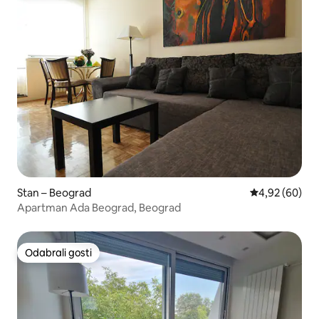
Stan – Beograd
Prosječna ocje
4,92 (60)
Apartman Ada Beograd, Beograd
Odabrali gosti
Odabrali gosti