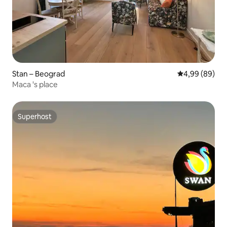
Stan – Beograd
Prosječna ocje
4,99 (89)
Maca 's place
Superhost
Superhost