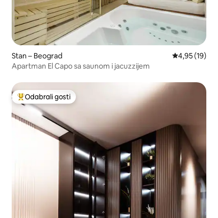
Stan – Beograd
Prosječna ocje
4,95 (19)
Apartman El Capo sa saunom i jacuzzijem
Odabrali gosti
Među najviše rangiranima s oznakom „Odabrali gosti”