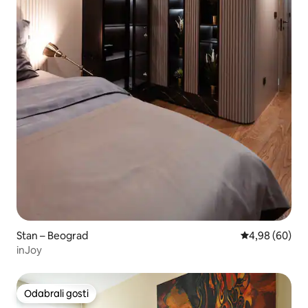
Stan – Beograd
Prosječna ocje
4,98 (60)
inJoy
Odabrali gosti
Odabrali gosti