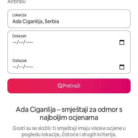
Airbnbu
Lokacija
Kada budu dostupni rezultati, moći ćete ih pregledati koristeći
Dolazak
Odlazak
Pretraži
Ada Ciganlija – smještaji za odmor s
najboljim ocjenama
Gosti su se složili: ti smještaji imaju visoke ocjene u
pogledu lokacije, čistoće i drugih kriterija.