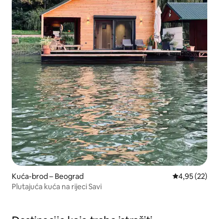
Kuća-brod – Beograd
Prosječna ocje
4,95 (22)
Plutajuća kuća na rijeci Savi