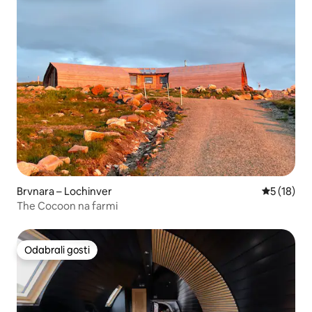
Brvnara – Lochinver
Prosječna 
5 (18)
The Cocoon na farmi
Odabrali gosti
Odabrali gosti