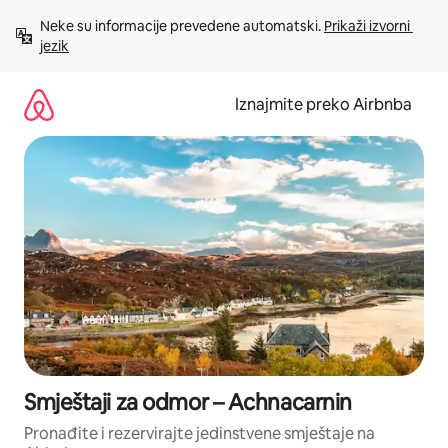
Prijeđi
Neke su informacije prevedene automatski. 
Prikaži izvorni 
na
jezik
sadržaj
Iznajmite preko Airbnba
Smještaji za odmor – Achnacarnin
Pronađite i rezervirajte jedinstvene smještaje na