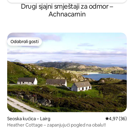
Drugi sjajni smještaji za odmor –
Achnacarnin
Odabrali gosti
Odabrali gosti
Seoska kućica – Lairg
Prosječna ocje
4,97 (36)
Heather Cottage – zapanjujući pogled na obalu!!