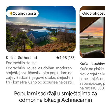
Odabrali gosti
Odabrali gosti
Među najviše rangiranima s oznakom „Odabrali gosti”
Odabrali gosti
Kuća – Sutherland
Prosječna ocjena: 4,98/5, recenz
4,98 (133)
Eddrachillis House
Kuća – Lochinver
Eddrachillis House je udoban, moderan
Kuća na plaži s pr
smještaj s veličanstvenim pogledom na
Clachtoll
Nevjerojatna kuća 
zaljev Badcall i njegove otoke, smješten
sobe smještena u 
tri kilometra južno od Scouriea na cesti
zapanjujućeg pješč
NC500. Kuća se nalazi na 100 jutara
na ruti NC 500. Ve
zemljišta, uključujući obalu. Prostrani
Popularni sadržaji u smještajima za
pogledi na Split R
otvoreni dnevni boravak sadrži vrlo
Skye, Harris i Lewis
odmor na lokaciji Achnacarnin
dobro opremljenu kuhinju i blagovaonicu
blagovaonica otvo
u kojoj možete objedovati pod
na jug. Super King
zvijezdama. U udobnom dnevnom