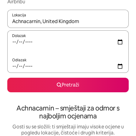
Airbnbu
Lokacija
Kada budu dostupni rezultati, moći ćete ih pregledati koristeći
Dolazak
Odlazak
Pretraži
Achnacarnin – smještaji za odmor s
najboljim ocjenama
Gosti su se složili: ti smještaji imaju visoke ocjene u
pogledu lokacije, čistoće i drugih kriterija.