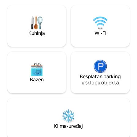
bračnim krevetom 
boravku nalazi se peć na drva, a vrata
s kvalitetnom pos
koja vode na prednju terasu s kojeg se
komunalna soba. Br
pruža predivan pogled. Prekrasne
rad/ streaming smje
kupaonice i vrlo udobni veliki kreveti. HI-
Veliki privatni vrt ,
01110-F
blagovaonica.
Kuhinja
Wi-Fi
Besplatan parking
Bazen
u sklopu objekta
Klima-uređaj