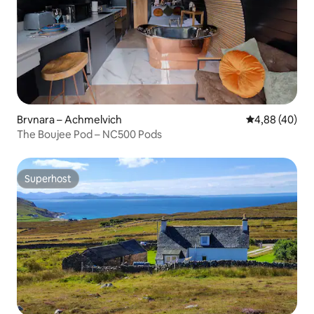
Brvnara – Achmelvich
Prosječna ocje
4,88 (40)
The Boujee Pod – NC500 Pods
Superhost
Superhost