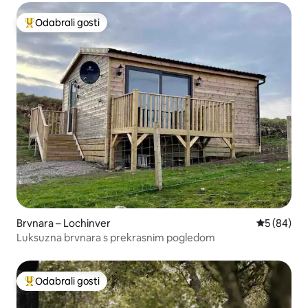
Odabrali gosti
Među najviše rangiranima s oznakom „Odabrali gosti”
Brvnara – Lochinver
Prosječna o
5 (84)
Luksuzna brvnara s prekrasnim pogledom
Odabrali gosti
Među najviše rangiranima s oznakom „Odabrali gosti”