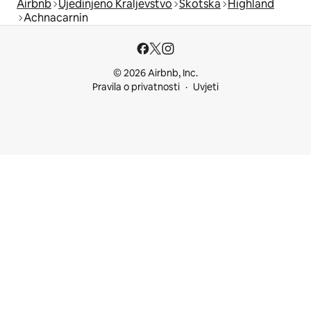
Airbnb
Ujedinjeno Kraljevstvo
Škotska
Highland
Achnacarnin
© 2026 Airbnb, Inc.
Pravila o privatnosti
Uvjeti