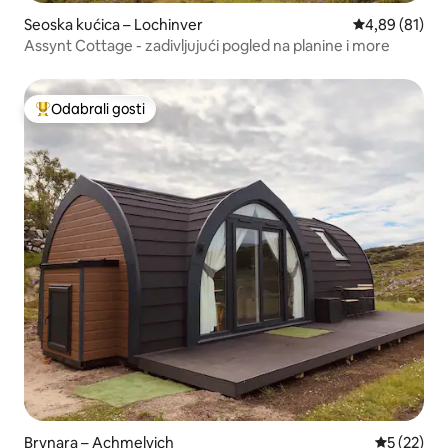
Seoska kućica – Lochinver
Prosječna ocje
4,89 (81)
Assynt Cottage - zadivljujući pogled na planine i more
Odabrali gosti
Među najviše rangiranima s oznakom „Odabrali gosti”
Brvnara – Achmelvich
Prosječna 
5 (22)