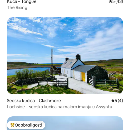
Kuća – Tongue
Prosječna 
5 (43)
The Rising
Seoska kućica – Clashmore
Prosječna
5 (4)
Lochside – seoska kućica na malom imanju u Assyntu
Odabrali gosti
Među najviše rangiranima s oznakom „Odabrali gosti”