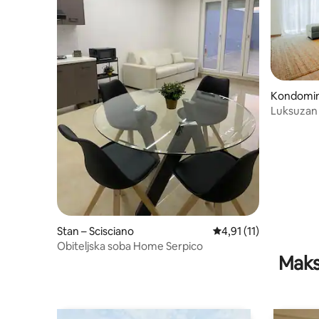
Kondomini
Luksuzan s
[2 kupaon
Stan – Scisciano
Prosječna ocjena: 4,91
4,91 (11)
Obiteljska soba Home Serpico
Maks