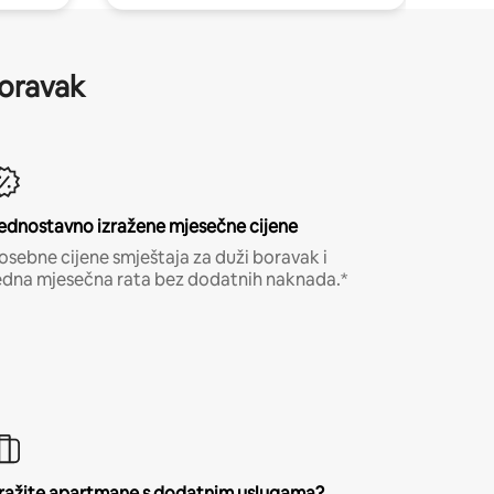
boravak
ednostavno izražene mjesečne cijene
osebne cijene smještaja za duži boravak i
edna mjesečna rata bez dodatnih naknada.*
ražite apartmane s dodatnim uslugama?