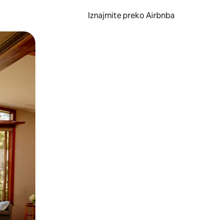
Iznajmite preko Airbnba
li prelaskom prstom po zaslonu.