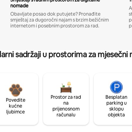
nomade
A
Obavljate posao dok putujete? Pronađite
s
smještaj za dugoročni najam s brzim bežičnim
p
internetom i posebnim prostorom za rad.
p
arni sadržaji u prostorima za mjesečni
Prostor za rad
Besplatan
Povedite
na
parking u
kućne
prijenosnom
sklopu
ljubimce
računalu
objekta