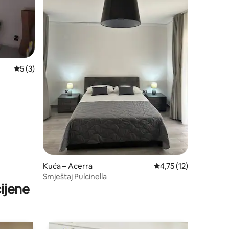
Prosječna ocjena: 5/5, recenzija: 3
5 (3)
Kuća – Acerra
Prosječna ocjena: 4,75
4,75 (12)
Smještaj Pulcinella
ijene