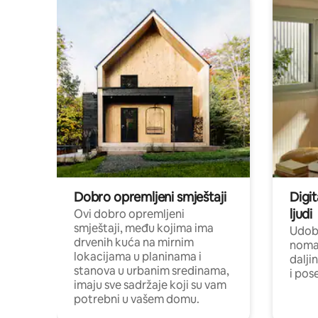
Dobro opremljeni smještaji
Digit
ljudi
Ovi dobro opremljeni
smještaji, među kojima ima
Udobn
drvenih kuća na mirnim
nomad
lokacijama u planinama i
dalji
stanova u urbanim sredinama,
i pos
imaju sve sadržaje koji su vam
potrebni u vašem domu.