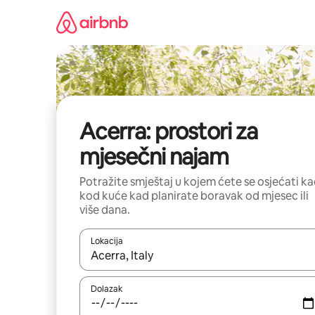
Prijeđi
na
sadržaj
Acerra: prostori za
mjesečni najam
Potražite smještaj u kojem ćete se osjećati k
kod kuće kad planirate boravak od mjesec ili
više dana.
Lokacija
Kada budu dostupni rezultati, moći ćete ih pregle
Dolazak