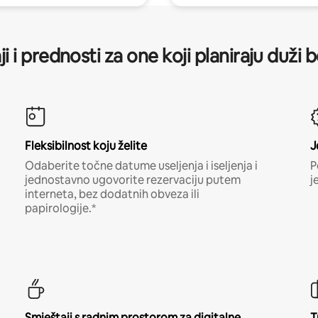
ji i prednosti za one koji planiraju duži 
Fleksibilnost koju želite
J
Odaberite točne datume useljenja i iseljenja i
P
jednostavno ugovorite rezervaciju putem
j
interneta, bez dodatnih obveza ili
papirologije.*
Smještaji s radnim prostorom za digitalne
T