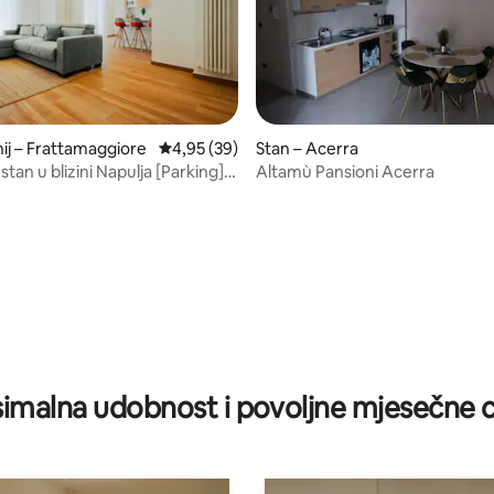
j – Frattamaggiore
Prosječna ocjena: 4,95/5, recenzija: 39
4,95 (39)
Stan – Acerra
tan u blizini Napulja [Parking]
Altamù Pansioni Acerra
ice]
/5, recenzija: 11
imalna udobnost i povoljne mjesečne c