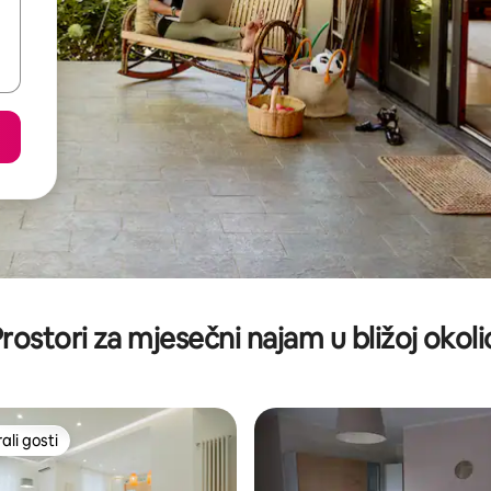
rostori za mjesečni najam u bližoj okoli
li gosti
više rangiranima s oznakom „Odabrali gosti”