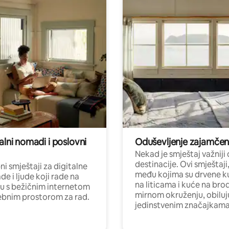
alni nomadi i poslovni
Oduševljenje zajamče
Nekad je smještaj važniji
destinacije. Ovi smještaji
i smještaji za digitalne
među kojima su drvene k
e i ljude koji rade na
na liticama i kuće na bro
nu s bežičnim internetom
mirnom okruženju, obiluj
ebnim prostorom za rad.
jedinstvenim značajkama