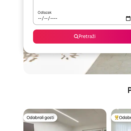
Odlazak
Pretraži
P
Odabrali gosti
Odabra
Odabrali gosti
Među naj