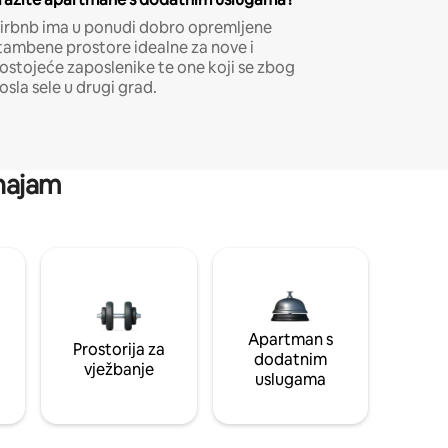
irbnb ima u ponudi dobro opremljene
tambene prostore idealne za nove i
ostojeće zaposlenike te one koji se zbog
osla sele u drugi grad.
 najam
Apartman s
Prostorija za
dodatnim
vježbanje
uslugama