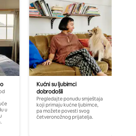
no
Kućni su ljubimci
dobrodošli
 od
,
Pregledajte ponudu smještaja
uće
koji primaju kućne ljubimce,
du u
pa možete povesti svog
u
četveronožnog prijatelja.
.