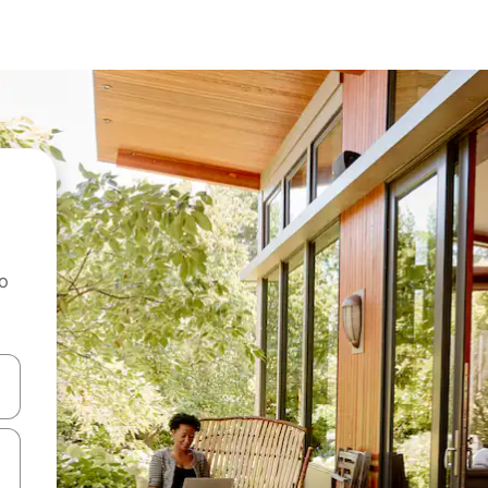
ao
dati koristeći se strelicama prema gore i prema dolje, kao i dodirom i