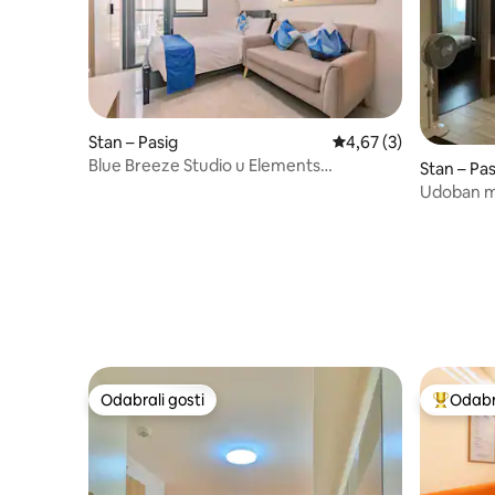
Stan – Pasig
Prosječna ocjena: 4,67
4,67 (3)
Blue Breeze Studio u Elements
Stan – Pas
Residences（O9）
Udoban m
sadržajim
Odabrali gosti
Odabra
Odabrali gosti
Među naj