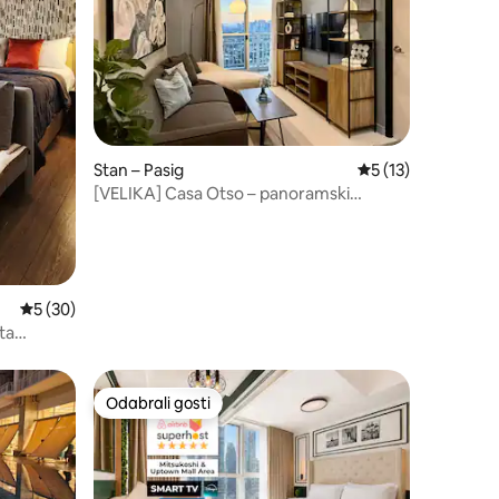
Stan – Pasig
Prosječna ocjena: 5
5 (13)
[VELIKA] Casa Otso – panoramski
dvosobni smještaj u Pasigu
Prosječna ocjena: 5/5, recenzija: 30
5 (30)
ta
BESPLATNO
Odabrali gosti
Odabrali gosti