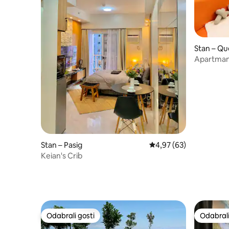
Stan – Qu
Apartman 
sunca i sv
Stan – Pasig
Prosječna ocjena: 4,97/
4,97 (63)
Keian's Crib
Odabrali gosti
Odabrali
Odabrali gosti
Odabrali