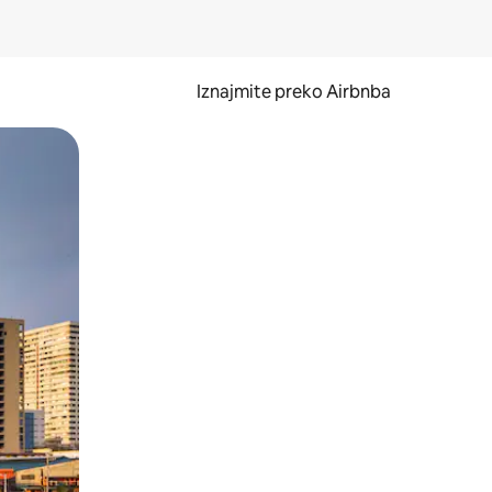
Iznajmite preko Airbnba
li prelaskom prstom po zaslonu.