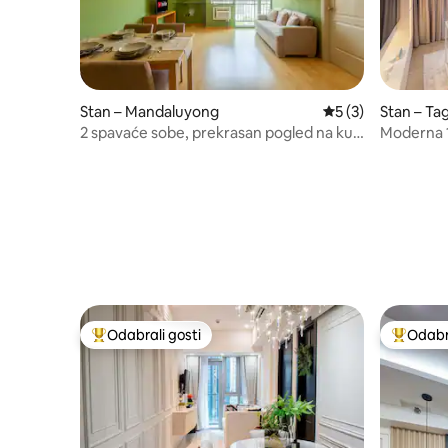
Stan – Mandaluyong
Prosječna ocjena: 
5 (3)
Stan – Ta
2 spavaće sobe, prekrasan pogled na kut
Moderna 1
ulicama, Shangrila Edsa, SM
rublja u 
Mall BGC
Odabrali gosti
Odabra
Među najviše rangiranima s oznakom „Odabrali gosti”
Među naj