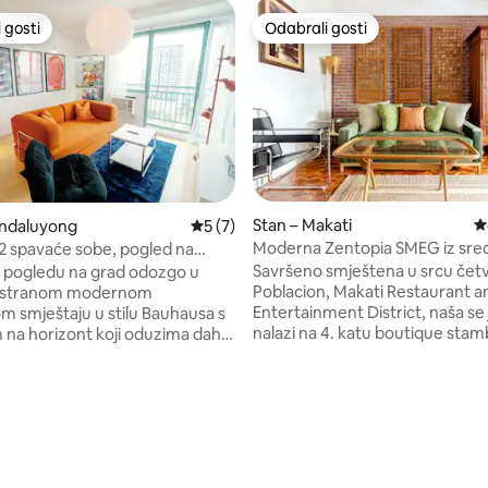
 gosti
Odabrali gosti
 gosti
Odabrali gosti
Stan – Makati
P
andaluyong
Prosječna ocjena: 5/5, recenzija: 7
5 (7)
Moderna Zentopia SMEG iz sre
2 spavaće sobe, pogled na
/5, recenzija: 15
stoljeća
projektor i računalo
Savršeno smještena u srcu četv
u pogledu na grad odozgo u
Poblacion, Makati Restaurant a
ostranom modernom
Entertainment District, naša se 
 smještaju u stilu Bauhausa s
nalazi na 4. katu boutique sta
na horizont koji oduzima dah.
zgrade s 24-satnim osiguranjem. Naš 
 nalazi na odličnoj lokaciji, u
1br može pohvaliti pogledom,
dištu svih dešavanja, a
interijerom iz sredine stoljeća i
centri, kafići i restorani udaljeni
sadržajima iz sredine stoljeća, u
ekoliko koraka. Svijetao,
TV od 55", Netflix, 150 Mbps i 
i pažljivo uređen, savršen je i
Kitchen. Prošećite do obližnjih barova,
i za produktivnost. Uživajte u
ležernih restorana i vrhunskih 
 u zgradi, uključujući bazen i