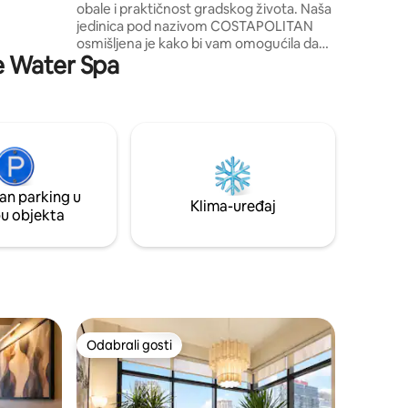
obale i praktičnost gradskog života. Naša
jedinica pod nazivom COSTAPOLITAN
uriste,
osmišljena je kako bi vam omogućila da
nja i
ce Water Spa
osjetite moderan život s nagovještajem
luksuzne obale. Uživajte u elegantnom
doživljaju uz naš kondominij od 24 m2 s 1
spavaćom sobom i balkonom koji se
nalazi u četvrti FAME Residences Tower
2, smještenom u središtu grada
Mandaluyong. Nalazi se uz EDSA-u i
udaljen je pješice od Megamalla,
an parking u
Shangrile i Greenfield Districta. To je u
Klima-uređaj
pu objekta
blizini CBD područja, npr. Ortigas, Makati i
BGC.
Odabrali gosti
Odabrali gosti