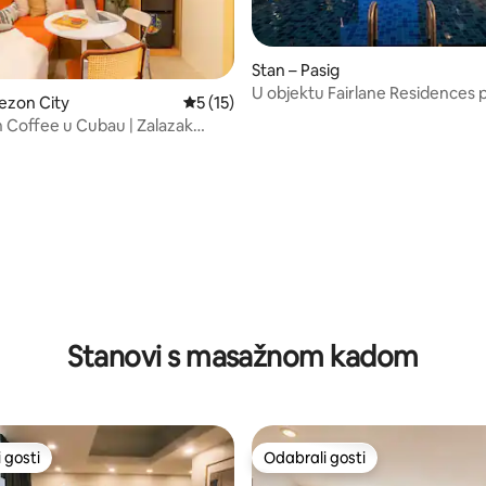
Stan – Pasig
U objektu Fairlane Residences
ezon City
Prosječna ocjena: 5/5, recenzija: 15
5 (15)
vam je samo četkica za zube
Coffee u Cubau | Zalazak
jetla grada
5, recenzija: 63
Stanovi s masažnom kadom
 gosti
Odabrali gosti
 gosti
Odabrali gosti