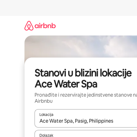
Prijeđi
na
sadržaj
Stanovi u blizini lokacije
Ace Water Spa
Pronađite i rezervirajte jedinstvene stanove n
Airbnbu
Lokacija
Kada budu dostupni rezultati, moći ćete ih pregle
Dolazak