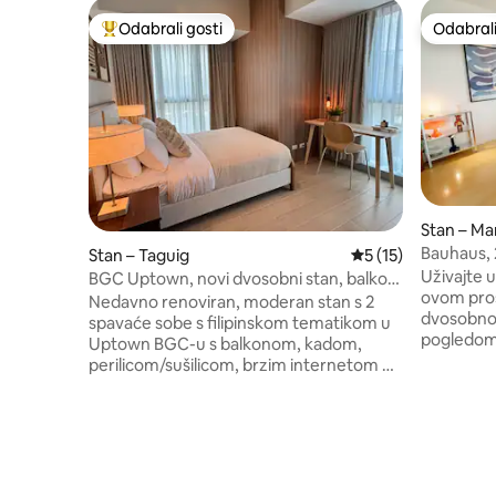
Odabrali gosti
Odabrali
Među najviše rangiranima s oznakom „Odabrali gosti”
Odabrali
Stan – M
Bauhaus, 
Stan – Taguig
Prosječna ocjena: 5
5 (15)
horizont, 
Uživajte 
BGC Uptown, novi dvosobni stan, balkon,
ovom pr
besplatno parkirno mjesto
Nedavno renoviran, moderan stan s 2
dvosobnom
spavaće sobe s filipinskom tematikom u
pogledom 
Uptown BGC-u s balkonom, kadom,
Smještaj se
perilicom/sušilicom, brzim internetom od
samom sre
300 Mbps, velikim 65-inčnim televizorom
trgovački 
i udobnim bračnim krevetima. Objekt
su samo n
Uptown Parksuites 2 nalazi se odmah
elegantan 
preko puta hotela Grand Hyatt,
za odmor 
trgovačkog centra Mitsukoshi i
sadržajima
trgovačkog centra Uptown Parade.