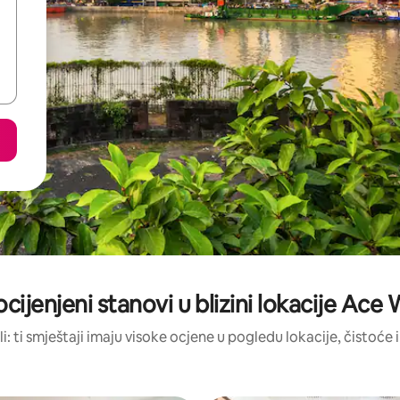
ocijenjeni stanovi u blizini lokacije Ace
li: ti smještaji imaju visoke ocjene u pogledu lokacije, čistoće i