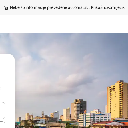
Neke su informacije prevedene automatski. 
Prikaži izvorni jezik
a
dati koristeći se strelicama prema gore i prema dolje, kao i dodirom i