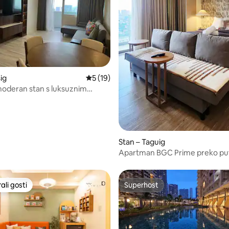
/5, recenzija: 3
ig
Prosječna ocjena: 5/5, recenzija: 19
5 (19)
oderan stan s luksuznim
a
Stan – Taguig
Apartman BGC Prime preko pu
trgovačkog centra Brzi Wi-Fi 
parkirališno mjesto
li gosti
Superhost
više rangiranima s oznakom „Odabrali gosti”
Superhost