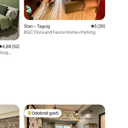
Stan – Taguig
Prosječna ocjena: 5
5 (29)
BGC Flora and Fauna Home+Parking
Prosječna ocjena: 4,88/5, recenzija: 52
4,88 (52)
čkog
ons
Odabrali gosti
nakom „Odabrali gosti”
Među najviše rangiranima s oznakom „Odabrali gosti”