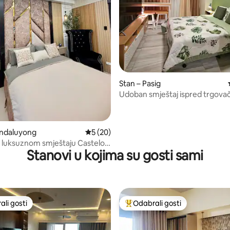
5, recenzija: 45
Stan – Pasig
Udoban smještaj ispred trgova
centra Estancia Capitol Comm
andaluyong
Prosječna ocjena: 5/5, recenzija: 20
5 (20)
 luksuznom smještaju Castelo
Stanovi u kojima su gosti sami
mart Luxury @ Fame Residences
li gosti
Odabrali gosti
više rangiranima s oznakom „Odabrali gosti”
Među najviše rangiranima s oz