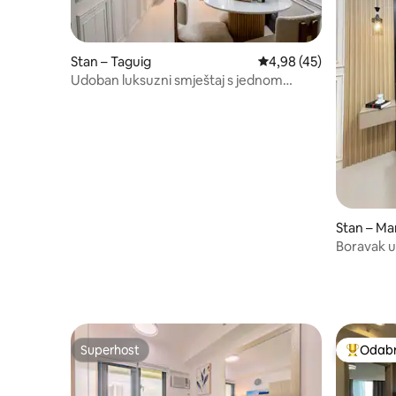
Stan – Taguig
Prosječna ocjena: 4,98/
4,98 (45)
Udoban luksuzni smještaj s jednom
spavaćom sobom i balkonom u BGC-u
Stan – M
Boravak u
Suites S
Superhost
Odabra
Superhost
Među naj