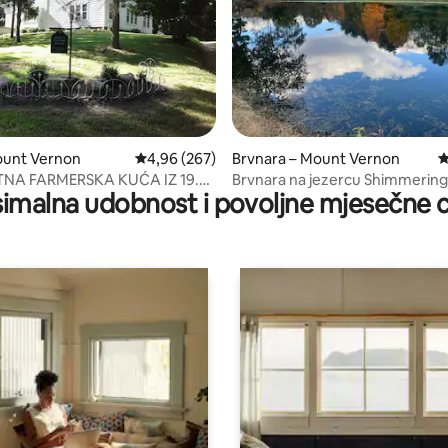
5, recenzija: 12
ount Vernon
Prosječna ocjena: 4,96/5, recenzija: 267
4,96 (267)
Brvnara – Mount Vernon
P
NA FARMERSKA KUĆA IZ 19.
Brvnara na jezercu Shimmering
imalna udobnost i povoljne mjesečne c
A