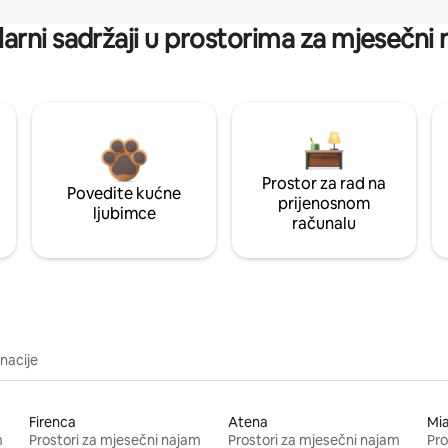
arni sadržaji u prostorima za mjesečni
Prostor za rad na
Povedite kućne
prijenosnom
ljubimce
računalu
inacije
Firenca
Atena
Mi
m
Prostori za mjesečni najam
Prostori za mjesečni najam
Pro