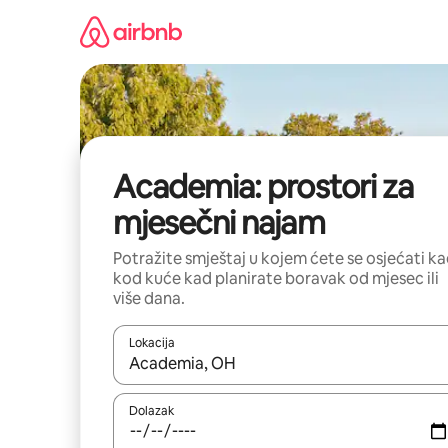
Prijeđi
na
sadržaj
Academia: prostori za
mjesečni najam
Potražite smještaj u kojem ćete se osjećati k
kod kuće kad planirate boravak od mjesec ili
više dana.
Lokacija
Kada budu dostupni rezultati, moći ćete ih pregle
Dolazak