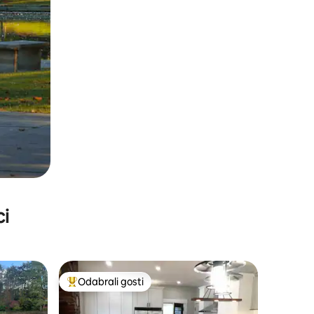
ci
Odabrali gosti
Među najviše rangiranima s oznakom „Odabrali gosti”