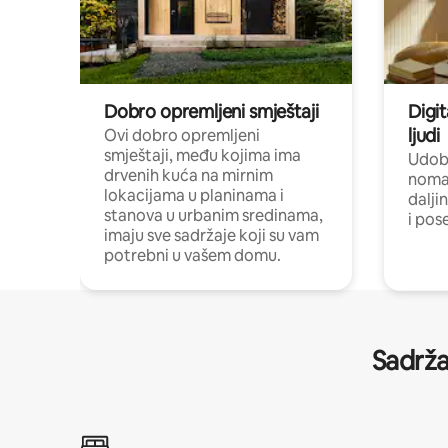
Dobro opremljeni smještaji
Digit
ljudi
Ovi dobro opremljeni
smještaji, među kojima ima
Udobn
drvenih kuća na mirnim
nomad
lokacijama u planinama i
dalji
stanova u urbanim sredinama,
i pos
imaju sve sadržaje koji su vam
potrebni u vašem domu.
Sadrža