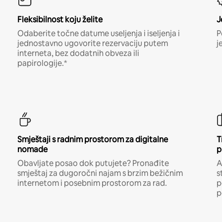
Fleksibilnost koju želite
J
Odaberite točne datume useljenja i iseljenja i
P
jednostavno ugovorite rezervaciju putem
j
interneta, bez dodatnih obveza ili
papirologije.*
Smještaji s radnim prostorom za digitalne
T
nomade
p
Obavljate posao dok putujete? Pronađite
A
smještaj za dugoročni najam s brzim bežičnim
s
internetom i posebnim prostorom za rad.
p
p