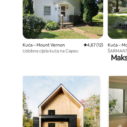
Kuća – Mount Vernon
Prosječna ocjena: 4,67/
4,67 (12)
Kuća – M
Udobna cijela kuća na Capeu
ŠARMANT
Maks
STOLJEĆ