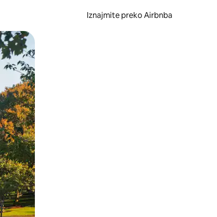
Iznajmite preko Airbnba
li prelaskom prstom po zaslonu.