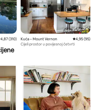
rosječna ocjena: 4,87/5, recenzija: 310
4,87 (310)
Kuća – Mount Vernon
Prosječna ocjena: 4,95
4,95 (95)
Cijeli prostor u povijesnoj četvrti
ijene