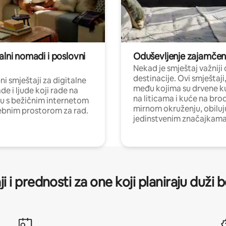
alni nomadi i poslovni
Oduševljenje zajamče
Nekad je smještaj važniji
destinacije. Ovi smještaji
i smještaji za digitalne
među kojima su drvene k
e i ljude koji rade na
na liticama i kuće na bro
nu s bežičnim internetom
mirnom okruženju, obiluj
ebnim prostorom za rad.
jedinstvenim značajkama
ji i prednosti za one koji planiraju duži 