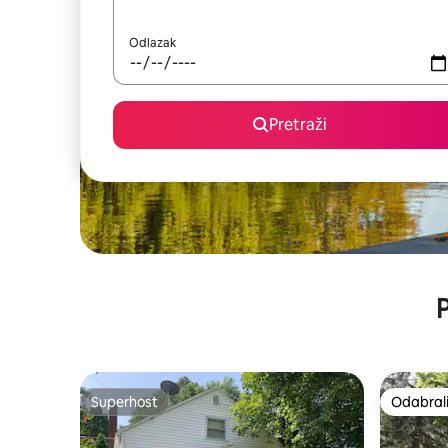
Odlazak
Pretraži
P
Superhost
Odabrali
Superhost
Odabrali