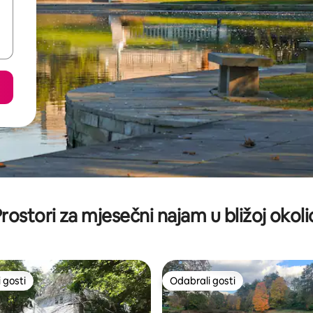
rostori za mjesečni najam u bližoj okoli
 gosti
Odabrali gosti
 gosti
Odabrali gosti