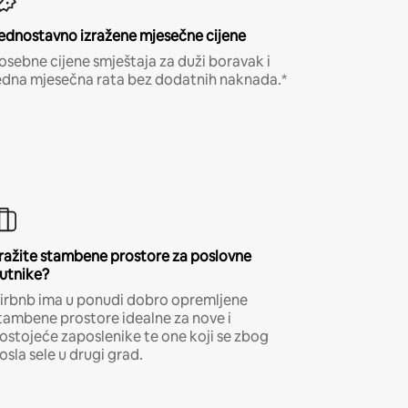
ednostavno izražene mjesečne cijene
osebne cijene smještaja za duži boravak i
edna mjesečna rata bez dodatnih naknada.*
ražite stambene prostore za poslovne
utnike?
irbnb ima u ponudi dobro opremljene
tambene prostore idealne za nove i
ostojeće zaposlenike te one koji se zbog
osla sele u drugi grad.