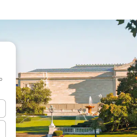
ao
dati koristeći se strelicama prema gore i prema dolje, kao i dodirom i