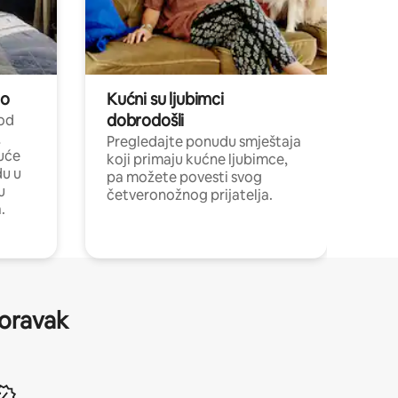
no
Kućni su ljubimci
dobrodošli
 od
,
Pregledajte ponudu smještaja
uće
koji primaju kućne ljubimce,
du u
pa možete povesti svog
u
četveronožnog prijatelja.
.
boravak