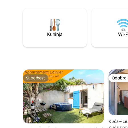
minuta od
planinarsk
→ Nema po
→ Autobus
nekoliko 
parkirali
Kuhinja
Wi-F
Superhost
Odabrali
Superhost
Odabrali
Kuća – L
Kuća s po