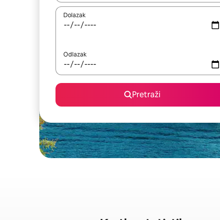
Dolazak
Odlazak
Pretraži