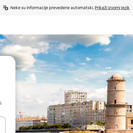
Neke su informacije prevedene automatski. 
Prikaži izvorni jezik
s
dati koristeći se strelicama prema gore i prema dolje, kao i dodirom i