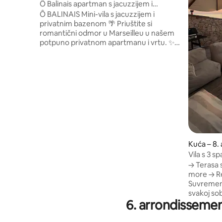
ment
Ô Balinais apartman s jacuzzijem i
privatnim grijanim bazenom
Ô BALINAIS Mini-vila s jacuzzijem i
privatnim bazenom 🌴 ​Priuštite si
romantični odmor u Marseilleu u našem
potpuno privatnom apartmanu i vrtu. ✨ ​
🛁 Privatno: unutarnja masažna kada za 3
osobe (voda se mijenja nakon svakog
boravka). Privatni grijani 🏊 bazen
(početak travnja – kraj listopada) i
egzotični balijski krevet te njegov
prekrasni vrt. 🚗 Diskrecija: privatna
garaža s izravnim pristupom. 🥐 Opcije:
paket doručak i romantični paket (latice,
svijeće) ​Potpuno opuštanje uz pogled na
more.
Kuća – 8.
Vila s 3 
pogledom
→ Terasa
more → Re
Suvremeno
svakoj so
6. arrondisseme
roštilj → 
krevetima
kupaonice