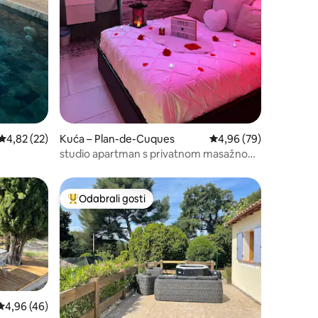
Prosječna ocjena: 4,82/5, recenzija: 22
4,82 (22)
Kuća – Plan-de-Cuques
Prosječna ocjena: 4,96
4,96 (79)
studio apartman s privatnom masažnom
kadom i grijanim bazenom
Odabrali gosti
nakom „Odabrali gosti”
Među najviše rangiranima s oznakom „Odabrali gosti”
Prosječna ocjena: 4,96/5, recenzija: 46
4,96 (46)