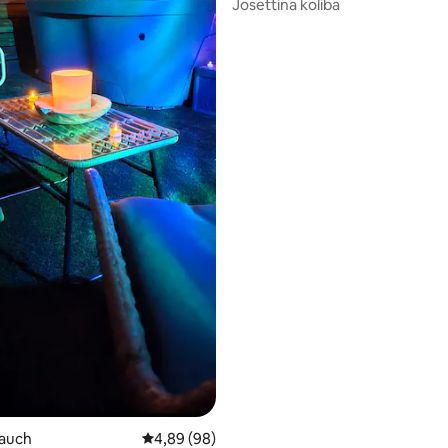
Josettina koliba
5, recenzija: 54
lauch
Prosječna ocjena: 4,89/5, recenzija: 98
4,89 (98)