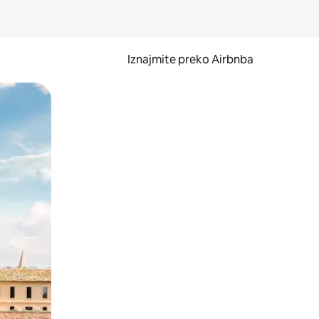
Iznajmite preko Airbnba
li prelaskom prstom po zaslonu.