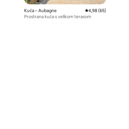
Kuća – Aubagne
Prosječna ocjena: 4,98
4,98 (65)
Prostrana kuća s velikom terasom