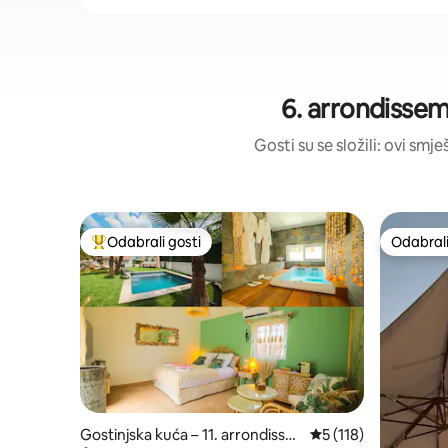
6. arrondissem
Gosti su se složili: ovi sm
Odabrali gosti
Odabrali
Među najviše rangiranima s oznakom „Odabrali gosti”
Odabrali
Gostinjska kuća – 11. arrondisse
Prosječna ocjena: 5/
5 (118)