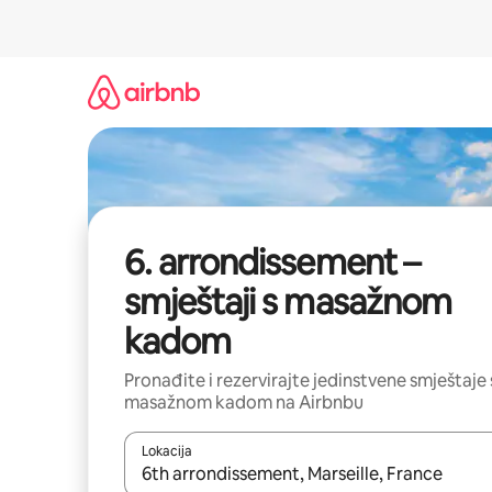
Prijeđi
na
sadržaj
6. arrondissement –
smještaji s masažnom
kadom
Pronađite i rezervirajte jedinstvene smještaje 
masažnom kadom na Airbnbu
Lokacija
Kada budu dostupni rezultati, moći ćete ih pregle