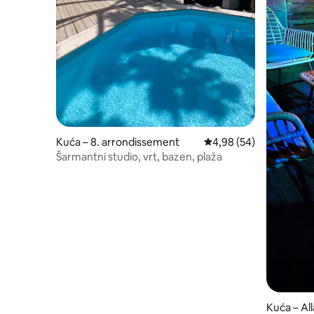
Kuća – 8. arrondissement
Prosječna ocjena: 4,98/
4,98 (54)
Šarmantni studio, vrt, bazen, plaža
Kuća – Al