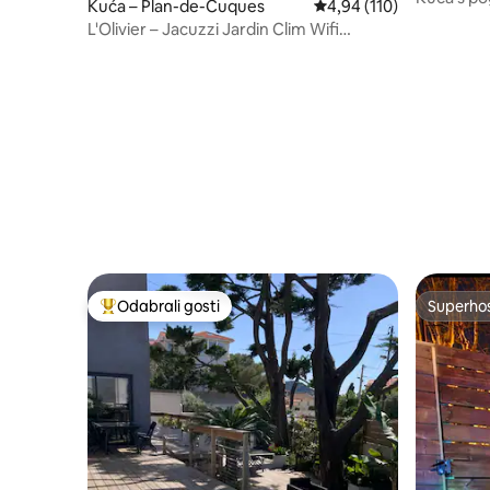
Kuća – Plan-de-Cuques
Prosječna ocjena: 4,94/5
4,94 (110)
Les Goud
L'Olivier – Jacuzzi Jardin Clim Wifi
Parking
Odabrali gosti
Superho
Među najviše rangiranima s oznakom „Odabrali gosti”
Superho