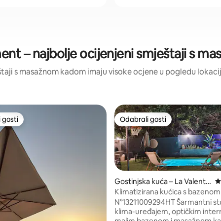
ent – najbolje ocijenjeni smještaji s
ještaji s masažnom kadom imaju visoke ocjene u pogledu lokacije,
 gosti
Odabrali gosti
 gosti
Odabrali gosti
Gostinjska kuća – La Valenti
P
ne
Klimatizirana kućica s bazenom 
masažnim SPA centrom
N°13211009294HT Šarmantni stu
klima-uređajem, optičkim inte
5, recenzija: 118
malim bazenom i masažnom k